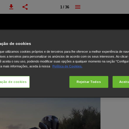
1 / 36
ação de cookies
ue utilizamos cookies próprios e de terceiros para lhe oferecer a melhor experiência de na
lises a terceiros para personalizar os anúncios de acordo com os seus interesses. Ao clicar
ê aceita o seu uso, podendo modificar suas opções a qualquer momento na seção “Configu
ra mais informações, aceda à nossa
Política de Cookies.
ação de cookies
Rejeitar Todos
Aceit