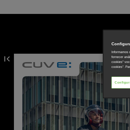
Configur
Informamos q
fornecer aná
cookies” voc
cookies”. Pa
Configur