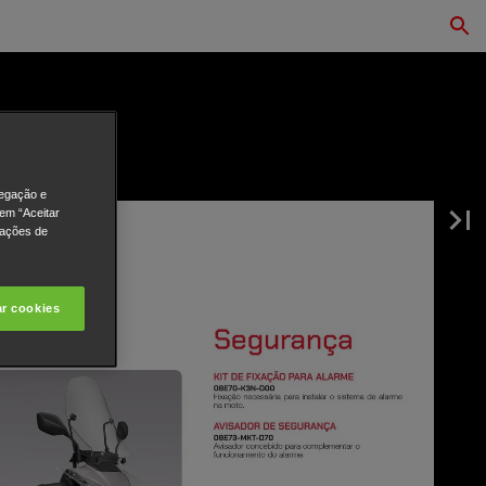
vegação e
 em “Aceitar
rações de
ar cookies