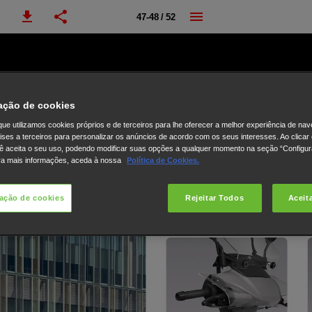
47-48 / 52
ação de cookies
ue utilizamos cookies próprios e de terceiros para lhe oferecer a melhor experiência de na
lises a terceiros para personalizar os anúncios de acordo com os seus interesses. Ao clicar
ê aceita o seu uso, podendo modificar suas opções a qualquer momento na seção “Configu
ra mais informações, aceda à nossa
Política de Cookies.
ação de cookies
Rejeitar Todos
Aceit