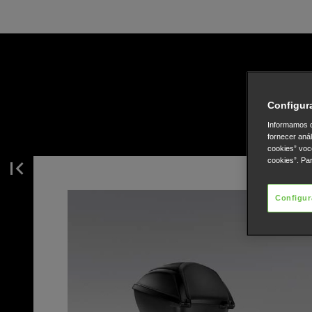
Configur
Informamos q
fornecer aná
cookies” voc
cookies”. Pa
Configur