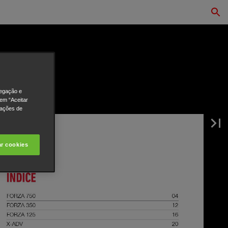
vegação e
 em “Aceitar
rações de
ar cookies