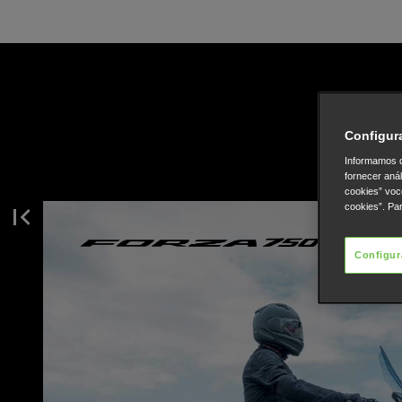
Configur
Informamos q
fornecer aná
cookies” voc
cookies”. Pa
Configur